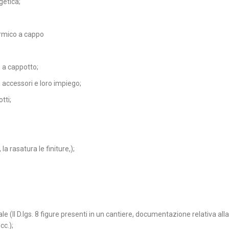
getica;
termico a cappo
 a cappotto;
 accessori e loro impiego;
tti;
 la rasatura le finiture,);
e (Il D.lgs. 8 figure presenti in un cantiere, documentazione relativa all
cc.);