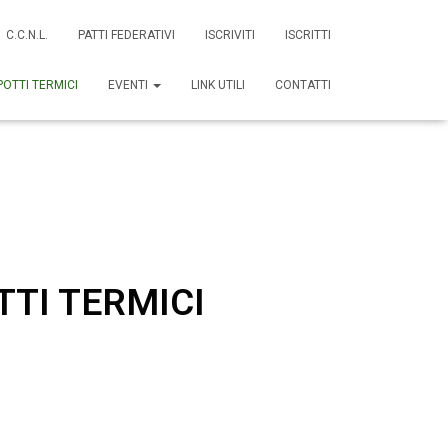
C.C.N.L.
PATTI FEDERATIVI
ISCRIVITI
ISCRITTI
POTTI TERMICI
EVENTI
LINK UTILI
CONTATTI
TTI TERMICI