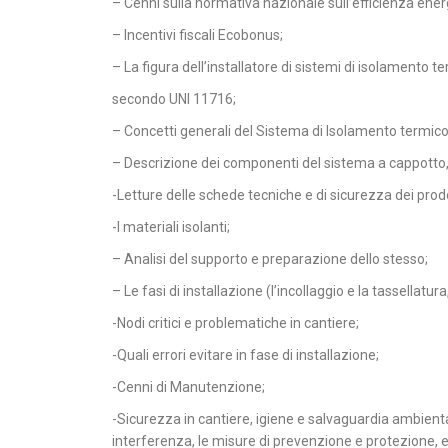
– Cenni sulla normativa nazionale sull’efficienza ener
– Incentivi fiscali Ecobonus;
– La figura dell’installatore di sistemi di isolamento 
secondo UNI 11716;
– Concetti generali del Sistema di Isolamento termico
– Descrizione dei componenti del sistema a cappotto,
-Letture delle schede tecniche e di sicurezza dei prodo
-I materiali isolanti;
– Analisi del supporto e preparazione dello stesso;
– Le fasi di installazione (l’incollaggio e la tassellatura,
-Nodi critici e problematiche in cantiere;
-Quali errori evitare in fase di installazione;
-Cenni di Manutenzione;
-Sicurezza in cantiere, igiene e salvaguardia ambiental
interferenza, le misure di prevenzione e protezione, e