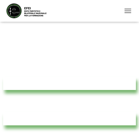
N
A
V
I
G
A
Z
I
O
N
E
T
O
G
G
L
E