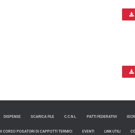
DISPENSE
SCARICA FILE
C.C.N.L.
PATTI FEDERATIVI
ISCR
DI CORSO POSATORI DI CAPPOTTI TERMICI
EVENTI
LINK UTILI
CO