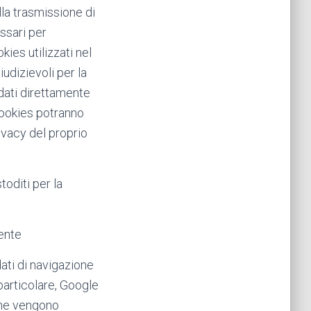
alla trasmissione di
essari per
kies utilizzati nel
udizievoli per la
 dati direttamente
 cookies potranno
vacy del proprio
toditi per la
tente
dati di navigazione
particolare, Google
che vengono