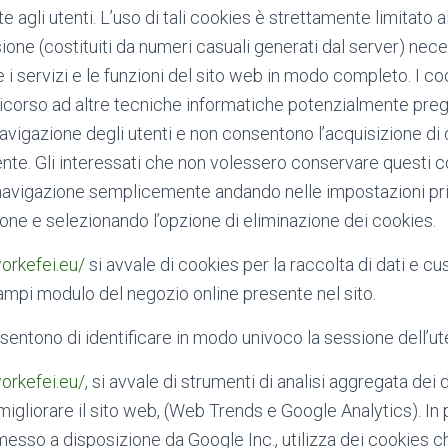
te agli utenti. L’uso di tali cookies è strettamente limitato 
ssione (costituiti da numeri casuali generati dal server) nec
e i servizi e le funzioni del sito web in modo completo. I coo
ricorso ad altre tecniche informatiche potenzialmente pregi
navigazione degli utenti e non consentono l’acquisizione di
utente. Gli interessati che non volessero conservare questi
 navigazione semplicemente andando nelle impostazioni pri
one e selezionando l’opzione di eliminazione dei cookies.
workefei.eu/
si avvale di cookies per la raccolta di dati e cus
mpi modulo del negozio online presente nel sito.
nsentono di identificare in modo univoco la sessione dell’u
workefei.eu/
, si avvale di strumenti di analisi aggregata dei 
igliorare il sito web, (Web Trends e Google Analytics). In 
messo a disposizione da Google Inc., utilizza dei cookies 