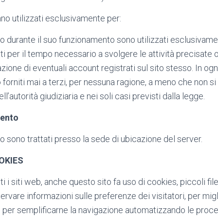
anno utilizzati esclusivamente per:
sito durante il suo funzionamento sono utilizzati esclusivamen
i per il tempo necessario a svolgere le attività precisate o
zione di eventuali account registrati sul sito stesso. In ogni
 forniti mai a terzi, per nessuna ragione, a meno che non si t
ll’autorità giudiziaria e nei soli casi previsti dalla legge.
mento
ito sono trattati presso la sede di ubicazione del server.
OKIES
i i siti web, anche questo sito fa uso di cookies, piccoli fil
vare informazioni sulle preferenze dei visitatori, per migl
to, per semplificarne la navigazione automatizzando le proce