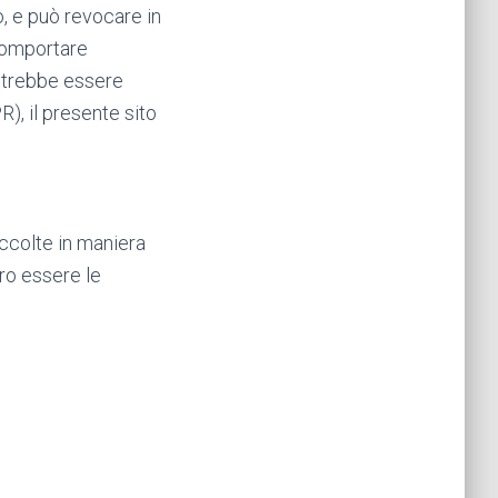
o, e può revocare in
comportare
 potrebbe essere
), il presente sito
accolte in maniera
ero essere le