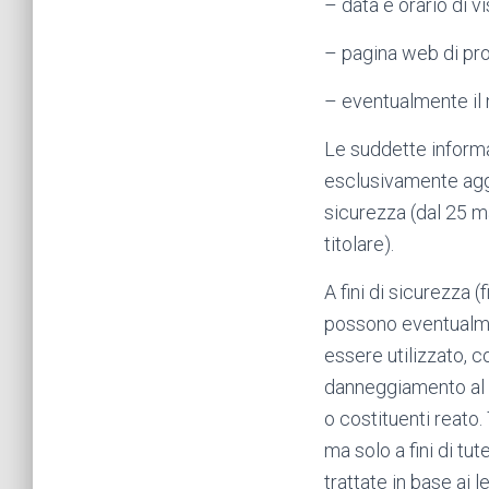
– data e orario di vi
– pagina web di prov
– eventualmente il 
Le suddette informa
esclusivamente aggre
sicurezza (dal 25 ma
titolare).
A fini di sicurezza (
possono eventualme
essere utilizzato, c
danneggiamento al s
o costituenti reato. 
ma solo a fini di tu
trattate in base ai l