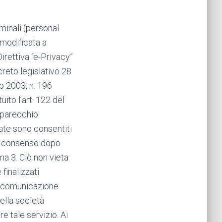
rminali (personal
 modificata a
irettiva “e-Privacy”
creto legislativo 28
o 2003, n. 196
uito l’art. 122 del
pparecchio
iate sono consentiti
io consenso dopo
ma 3. Ciò non vieta
finalizzati
i comunicazione
della società
e tale servizio. Ai