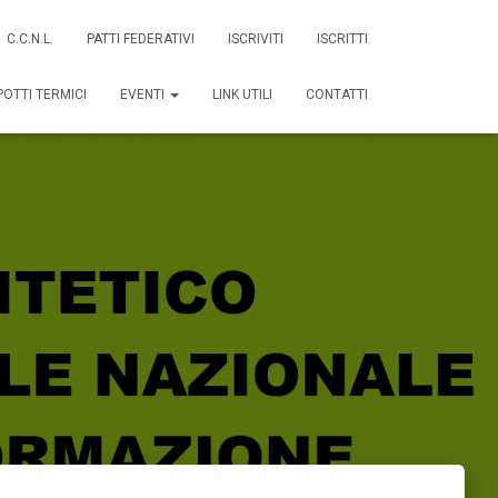
C.C.N.L.
PATTI FEDERATIVI
ISCRIVITI
ISCRITTI
POTTI TERMICI
EVENTI
LINK UTILI
CONTATTI