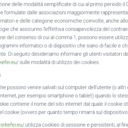
zione delle modalità semplificate di cui al primo periodo il
e formulate dalle associazioni maggiormente rappresentati
matori e delle categorie economiche coinvolte, anche allo
logie che assicurino l’effettiva consapevolezza del contraen
sione del consenso di cui al comma 1, possono essere utiliz
ogrammi informatici o di dispositivi che siano di facile e chia
nte. Di seguito desideriamo informare gli utenti visitatori de
kefei.eu/
sulle modalità di utilizzo dei cookies.
.
che possono venire salvati sul computer dell’utente (o altri di
 internet, per esempio smartphone o tablet) quando lo stess
okie contiene il nome del sito internet dal quale il cookie 
 del cookie (ovvero per quanto tempo rimarrà sul dispositivo 
workefei.eu/
utilizza cookies di sessione e persistenti, al fine