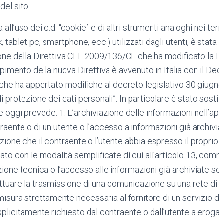
 del sito.
a all’uso dei c.d. “cookie” e di altri strumenti analoghi nei te
tablet pc, smartphone, ecc.) utilizzati dagli utenti, è stata
ione della Direttiva CEE 2009/136/CE che ha modificato la D
imento della nuova Direttiva è avvenuto in Italia con il De
che ha apportato modifiche al decreto legislativo 30 giugn
 protezione dei dati personali”. In particolare è stato sostit
oggi prevede: 1. L’archiviazione delle informazioni nell’a
raente o di un utente o l’accesso a informazioni già archiv
ione che il contraente o l’utente abbia espresso il propr
to con le modalità semplificate di cui all’articolo 13, com
zione tecnica o l’accesso alle informazioni già archiviate se 
ttuare la trasmissione di una comunicazione su una rete d
 misura strettamente necessaria al fornitore di un servizio 
plicitamente richiesto dal contraente o dall’utente a erogar