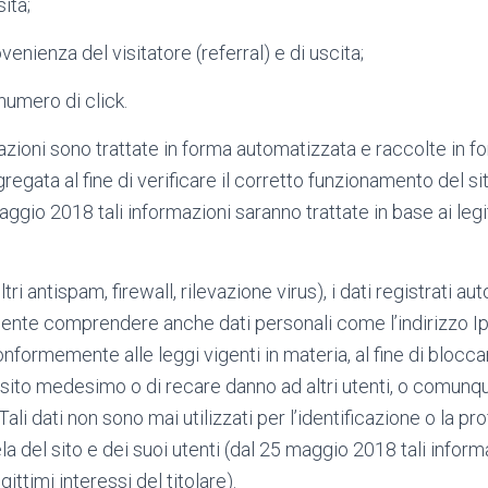
sita;
enienza del visitatore (referral) e di uscita;
numero di click.
zioni sono trattate in forma automatizzata e raccolte in f
gata al fine di verificare il corretto funzionamento del sit
ggio 2018 tali informazioni saranno trattate in base ai legit
filtri antispam, firewall, rilevazione virus), i dati registrati
nte comprendere anche dati personali come l’indirizzo Ip
onformemente alle leggi vigenti in materia, al fine di bloccar
ito medesimo o di recare danno ad altri utenti, o comunqu
Tali dati non sono mai utilizzati per l’identificazione o la pro
tela del sito e dei suoi utenti (dal 25 maggio 2018 tali infor
egittimi interessi del titolare).