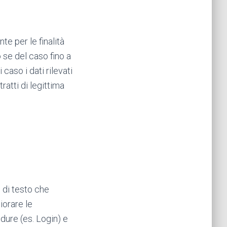
te per le finalità
 se del caso fino a
 caso i dati rilevati
ratti di legittima
e di testo che
iorare le
dure (es. Login) e