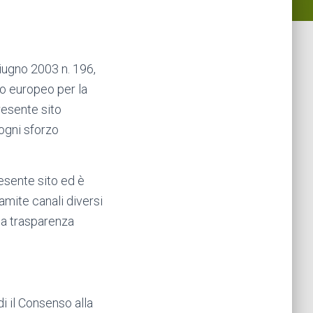
giugno 2003 n. 196,
to europeo per la
resente sito
 ogni sforzo
resente sito ed è
ramite canali diversi
ma trasparenza
di il Consenso alla