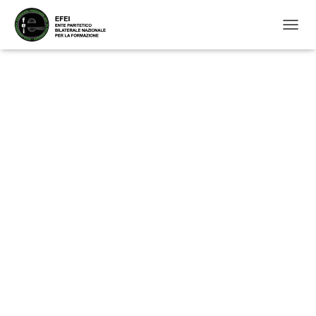
N
A
V
I
G
A
Z
I
O
N
E
T
O
G
G
L
E