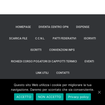
HOMEPAGE
DIVENTA CENTRO OPN
DISPENSE
SCARICA FILE
C.C.N.L.
PATTI FEDERATIVI
ISCRIVITI
ISCRITTI
CONVENZIONI INPS
RICHIEDI CORSO POSATORI DI CAPPOTTI TERMICI
EVENTI
LINK UTILI
CONTATTI
La riproduzione anche parziale di testi ed immagini riprese da
Questo sito Web utilizza i cookie per migliorare la tua
questo sito è vietata, copyright Confederazione ES.A.AR.CO. C.F.:
navigazione. Daremo per scontato che sia consenziente.
93081700614 |
Privacy Policy
ACCETTO
NON ACCETTO
Privacy policy