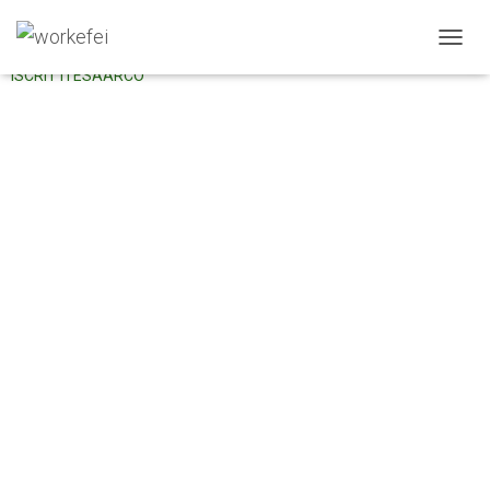
ISCRITTI ESAARCO
N
ISCRITTI ESAARCO
A
V
I
G
A
Z
I
O
N
E
T
O
G
G
L
E